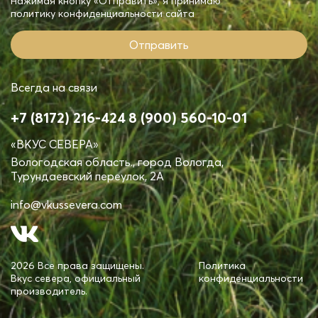
Нажимая кнопку «Отправить», я принимаю
политику конфиденциальности
сайта
Отправить
Всегда на связи
+7 (8172) 216-424
8 (900) 560-10-01
«ВКУС СЕВЕРА»
Вологодская область., город Вологда,
Турундаевский переулок, 2А
info@vkussevera.com
2026 Все права защищены.
Политика
Вкус севера, официальный
конфиденциальности
производитель.