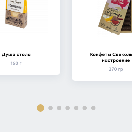
Душа стола
Конфеты Свекол
настроение
160 г
270 гр