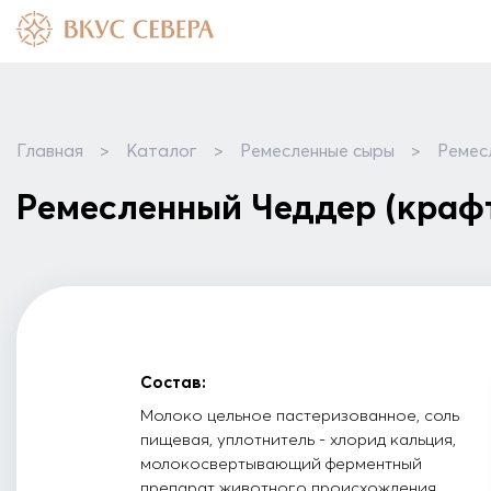
Главная
>
Каталог
>
Ремесленные сыры
>
Ремес
Ремесленный Чеддер (краф
Состав:
Молоко цельное пастеризованное, соль
пищевая, уплотнитель - хлорид кальция,
молокосвертывающий ферментный
препарат животного происхождения,