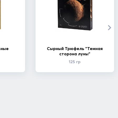
ьные
Сырный Трюфель "Темная
сторона луны"
125 гр