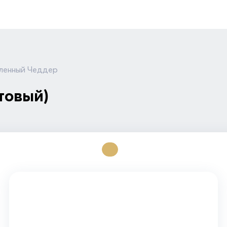
ленный Чеддер
товый)